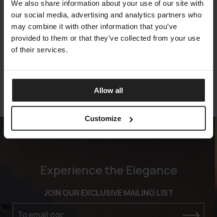
We also share information about your use of our site with
our social media, advertising and analytics partners who
may combine it with other information that you’ve
MOON-TEAK
provided to them or that they’ve collected from your use
TALENTI
of their services.
Allow all
Customize
Experience the Elegance
JOIN OUR EXCLUSIVE MAILING LIST
Το email σας