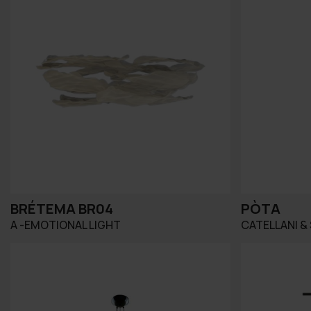
BRÉTEMA BR04
PÒTA
A -EMOTIONAL LIGHT
CATELLANI &