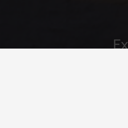
Ex
Το email 