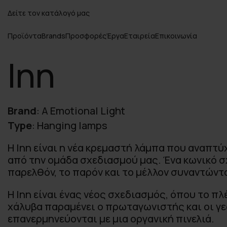
Δείτε τον κατάλογό μας
Προϊόντα
Brands
Προσφορές
Έργα
Εταιρεία
Επικοινωνία
Inn
Brand
:
A Emotional Light
Type
:
Hanging lamps
Η Inn είναι η νέα κρεμαστή λάμπα που αναπτ
από την ομάδα σχεδιασμού μας. Ένα κωνικό σ
παρελθόν, το παρόν και το μέλλον συναντώντα
Η Inn είναι ένας νέος σχεδιασμός, όπου το π
χάλυβα παραμένει ο πρωταγωνιστής και οι γ
επανερμηνεύονται με μια οργανική πινελιά.