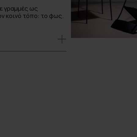
ε γραμμές ως
ν κοινό τόπο: το φως.