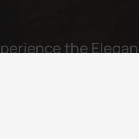
perience the Elega
JOIN OUR EXCLUSIVE MAILING LIST
σας