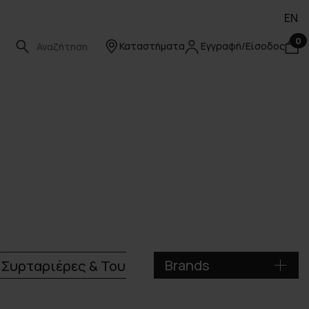
EN
0
Καταστήματα
Εγγραφή/Είσοδος
Βrands
Συρταριέρες & Τουαλέτες
Καναπέδες-κρε