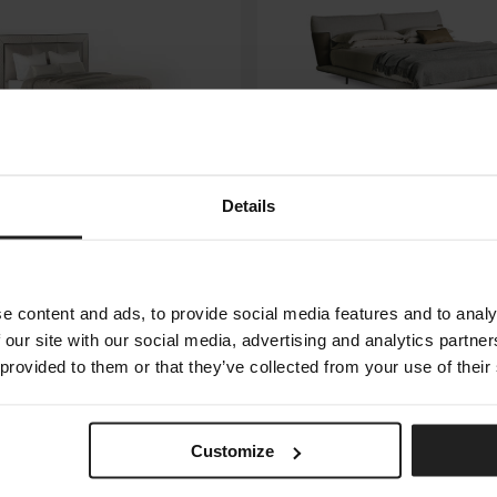
Details
W
BLEND
BONALDO
e content and ads, to provide social media features and to analy
 our site with our social media, advertising and analytics partn
 provided to them or that they’ve collected from your use of their
16
of 62 products
Customize