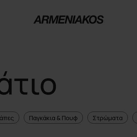
άτιο
άπες
Παγκάκια & Πουφ
Στρώματα