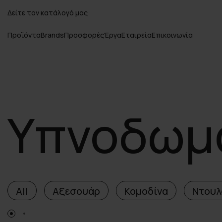
Δείτε τον κατάλογό μας
Προϊόντα
Brands
Προσφορές
Έργα
Εταιρεία
Επικοινωνία
Υπνοδωμ
All
Αξεσουάρ
Κομοδίνα
Ντουλ