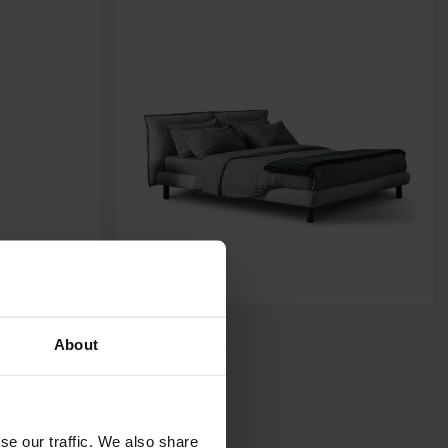
OLIVER
About
MERIDIANI
se our traffic. We also share