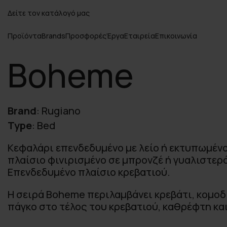
Δείτε τον κατάλογό μας
Προϊόντα
Brands
Προσφορές
Έργα
Εταιρεία
Επικοινωνία
Boheme
Brand
:
Rugiano
Type
:
Bed
Κεφαλάρι επενδεδυμένο με λείο ή εκτυπωμένο
πλαίσιο φινιρισμένο σε μπρονζέ ή γυαλιστερ
Επενδεδυμένο πλαίσιο κρεβατιού.
Η σειρά Boheme περιλαμβάνει κρεβάτι, κομοδ
πάγκο στο τέλος του κρεβατιού, καθρέφτη κα