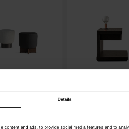
ROSS
CLUNY
Details
MERIDIANI
e content and ads, to provide social media features and to analy