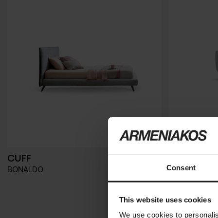
CUFF
BELT & C
Consent
BONALDO
BONALDO
This website uses cookies
We use cookies to personalis