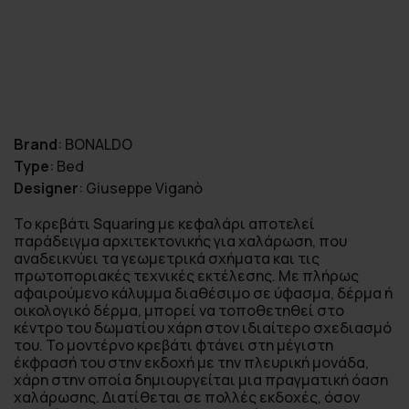
Brand
:
BONALDO
Type
:
Bed
Designer
:
Giuseppe Viganò
Το κρεβάτι Squaring με κεφαλάρι αποτελεί
παράδειγμα αρχιτεκτονικής για χαλάρωση, που
αναδεικνύει τα γεωμετρικά σχήματα και τις
πρωτοποριακές τεχνικές εκτέλεσης. Με πλήρως
αφαιρούμενο κάλυμμα διαθέσιμο σε ύφασμα, δέρμα ή
οικολογικό δέρμα, μπορεί να τοποθετηθεί στο
κέντρο του δωματίου χάρη στον ιδιαίτερο σχεδιασμό
του. Το μοντέρνο κρεβάτι φτάνει στη μέγιστη
έκφρασή του στην εκδοχή με την πλευρική μονάδα,
χάρη στην οποία δημιουργείται μια πραγματική όαση
χαλάρωσης. Διατίθεται σε πολλές εκδοχές, όσον