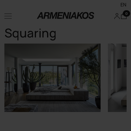
EN
0
Squaring