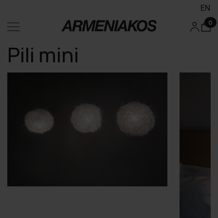
EN
0
Pili mini