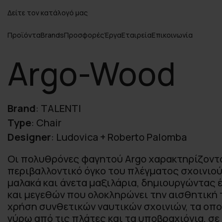
Δείτε τον κατάλογό μας
Προϊόντα
Brands
Προσφορές
Έργα
Εταιρεία
Επικοινωνία
Argo-Wood
Brand
:
TALENTI
Type
:
Chair
Designer
:
Ludovica + Roberto Palomba
Οι πολυθρόνες φαγητού Argo χαρακτηρίζοντα
περιβαλλοντικό όγκο του πλέγματος σχοινιού
μαλακά και άνετα μαξιλάρια, δημιουργώντας 
και μεγεθών που ολοκληρώνει την αισθητική 
χρήση συνθετικών ναυτικών σχοινιών, τα οπο
γύρω από τις πλάτες και τα υποβραχιόνια, σε