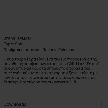
Brand
:
TALENTI
Type
:
Sofa
Designer
:
Ludovica + Roberto Palomba
Η ευρύχωρη έδρα είναι ένα τέλειο παράδειγμα της
μοναδικής μορφής των στοιχείων Cliff. Η πλέξη από
σκοινί υπάρχει και στα υπόλοιπα στοιχεία της
συλλογής, κάνοντάς το να εναρμονίζεται τέλεια με
την ιδέα του παιχνιδιού και της διασκέδασης που
διαπερνά ολόκληρη την οικογένεια Cliff.
Downloads