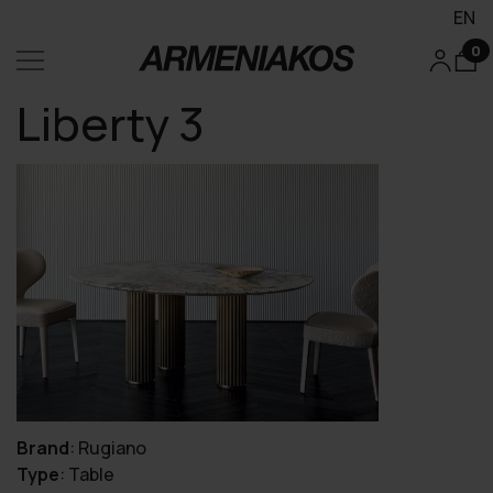
EN
0
Liberty 3
Brand
:
Rugiano
Type
:
Table