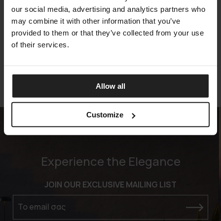
our social media, advertising and analytics partners who
may combine it with other information that you’ve
VICTORIA
provided to them or that they’ve collected from your use
ARKETIPO FIRENZE
of their services.
Allow all
Customize
Experience the Elegance
JOIN OUR EXCLUSIVE MAILING LIST
Το email σας