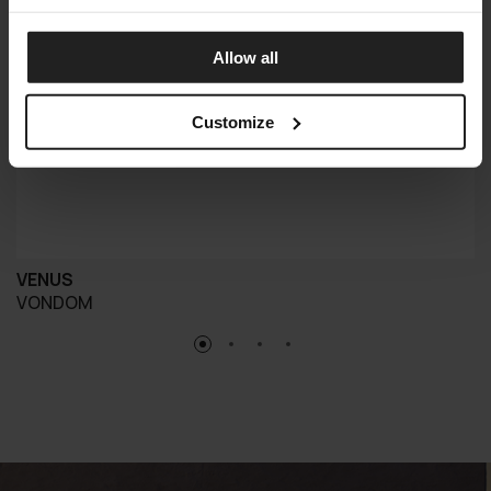
Allow all
Customize
VENUS
VONDOM