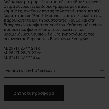
βάζου έως μια μορφή που μοιάζει σχεδόν λιωμένη. Η
σειρά συνδυάζει καθαρές γραμμές με απαλές
καμπύλες, αναδεικνύοντας τη λεπτή ένταση μεταξύ
βαρύτητας και ύλης. Η Morphosis αποτελεί ωδή στην
παροδικότητα και τη ρευστότητα, καθώς και στη
διαχρονική ομορφιά του γυαλιού. Κάθε κομμάτι είναι
προσεκτικά φυσητό από τους τεχνίτες του
βραζιλιάνικου Studio Cá d’Oro, κληρονόμους της
οικογένειας Seguso των Βενετών υαλουργών.
Μ. 25 / Π. 25 / Υ. 21 εκ.
Μ. 26 / Π. 26 / Υ. 22 εκ.
Μ. 27 / Π. 27 / Υ. 16 εκ.
Γνωρίστε τον Καλλιτέχνη
Ζητήστε προσφορά