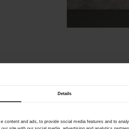
ς ενδιαφέρουν
Details
e content and ads, to provide social media features and to analy
 our site with our social media, advertising and analytics partn