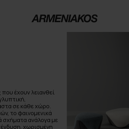
 που έχουν λειανθεί
 γλυπτική,
στα σε κάθε χώρο.
ών, το φαινομενικά
ά σχήματα ανάλογα με
πένδυση, χωρισμένη