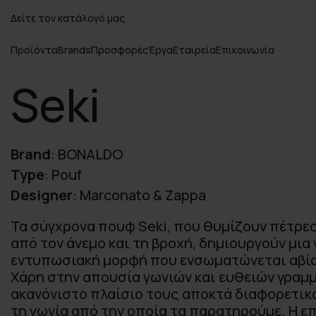
Δείτε τον κατάλογό μας
Προϊόντα
Brands
Προσφορές
Έργα
Εταιρεία
Επικοινωνία
Seki
Brand
:
BONALDO
Type
:
Pouf
Designer
:
Marconato & Zappa
Τα σύγχρονα πουφ Seki, που θυμίζουν πέτρες
από τον άνεμο και τη βροχή, δημιουργούν μια
εντυπωσιακή μορφή που ενσωματώνεται αβία
Χάρη στην απουσία γωνιών και ευθειών γραμμ
ακανόνιστο πλαίσιο τους αποκτά διαφορετικ
τη γωνία από την οποία τα παρατηρούμε. Η ε