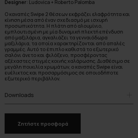
Designer
:
Ludovica + Roberto Palomba
Ο καναπές Swipe 2 θέσεων εκφράζει ελαφρότητα και
κίνηση μέσα από έναν σχεδιασμό με ισχυρή
προσωπικότητα. Η πλάτη από αλουμίνιο,
εμπλουτισμένη με μία δυναμική πλεκτή επένδυση
από μαξιλάρια, αγκαλιάζει τα γενναιόδωρα
μαξιλάρια, τα οποία χαρακτηρίζονται από απαλές
γραμμές. Αυτό το έπιπλο καθιστά το εξωτερικό
σαλόνι άνετο και φιλόξενο, προσφέροντας
αξέχαστες στιγμές κοινής χαλάρωσης. Διαθέσιμο σε
μεγάλη ποικιλία χρωμάτων, ο καναπές Swipe είναι
ευέλικτος και προσαρμόσιμος σε οποιοδήποτε
εξωτερικό περιβάλλον.
Downloads
Ζητήστε προσφορά