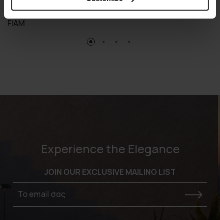
CHRISTINE
FIAM
Experience the Elegance
JOIN OUR EXCLUSIVE MAILING LIST
Το email σας