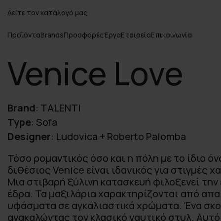
Δείτε τον κατάλογό μας
Προϊόντα
Brands
Προσφορές
Έργα
Εταιρεία
Επικοινωνία
Venice Love
Brand
:
TALENTI
Type
:
Sofa
Designer
:
Ludovica + Roberto Palomba
Τόσο ρομαντικός όσο και η πόλη με το ίδιο όν
διθέσιος Venice είναι ιδανικός για στιγμές 
Μια στιβαρή ξύλινη κατασκευή φιλοξενεί την
έδρα. Τα μαξιλάρια χαρακτηρίζονται από απα
υφάσματα σε αγκαλιαστικά χρώματα. Ένα σκοι
ανακαλώντας τον κλασικό ναυτικό στυλ. Αυτό 