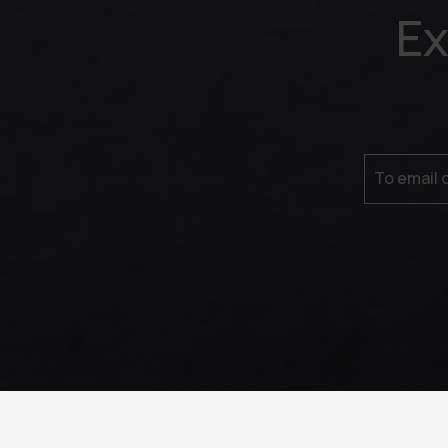
Ex
Το email 