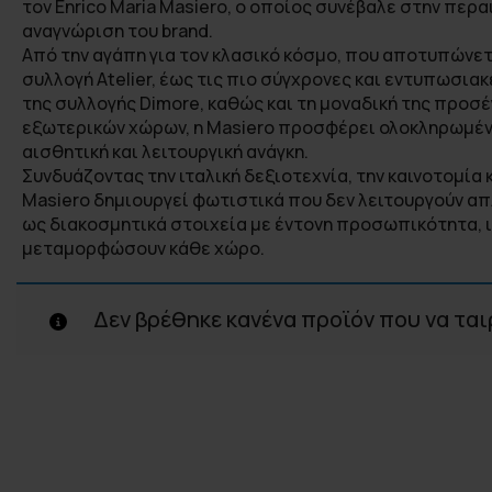
τον Enrico Maria Masiero, ο οποίος συνέβαλε στην περα
αναγνώριση του brand.
Από την αγάπη για τον κλασικό κόσμο, που αποτυπώνετ
συλλογή Atelier, έως τις πιο σύγχρονες και εντυπωσια
της συλλογής Dimore, καθώς και τη μοναδική της προσ
εξωτερικών χώρων, η Masiero προσφέρει ολοκληρωμέν
αισθητική και λειτουργική ανάγκη.
Συνδυάζοντας την ιταλική δεξιοτεχνία, την καινοτομία κ
Masiero δημιουργεί φωτιστικά που δεν λειτουργούν α
ως διακοσμητικά στοιχεία με έντονη προσωπικότητα, ικ
μεταμορφώσουν κάθε χώρο.
Δεν βρέθηκε κανένα προϊόν που να ται