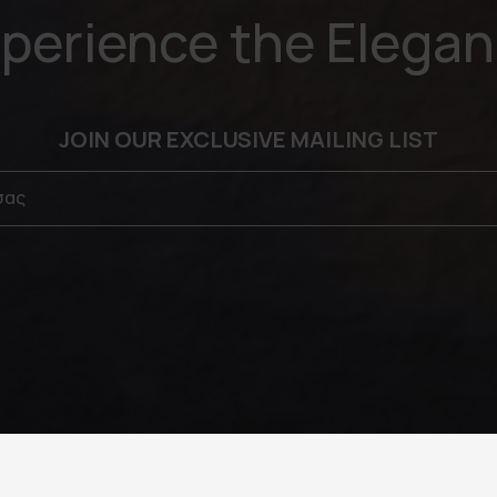
perience the Elega
JOIN OUR EXCLUSIVE MAILING LIST
σας