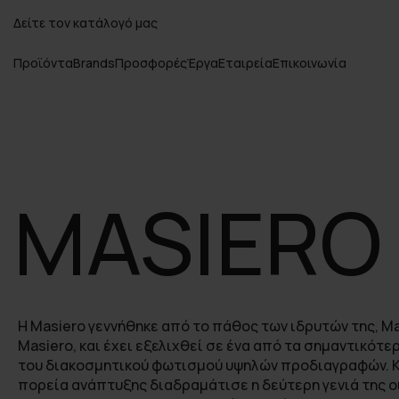
Δείτε τον κατάλογό μας
Προϊόντα
Brands
Προσφορές
Έργα
Εταιρεία
Επικοινωνία
MASIERO
Η Masiero γεννήθηκε από το πάθος των ιδρυτών της, Mari
Masiero, και έχει εξελιχθεί σε ένα από τα σημαντικότ
του διακοσμητικού φωτισμού υψηλών προδιαγραφών. Κ
πορεία ανάπτυξης διαδραμάτισε η δεύτερη γενιά της 