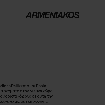
lena Pellizzato και Paolo
ερα ονόματα στον διεθνή χώρο
αθοριστικό ρόλο σε αυτή την
οικογένειας, με εκπρόσωπο