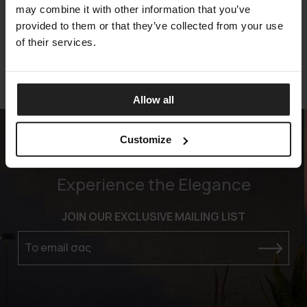
ARKETIPO FIRENZE
may combine it with other information that you’ve
provided to them or that they’ve collected from your use
of their services.
Allow all
Customize
Experience the Elegance
JOIN OUR EXCLUSIVE MAILING LIST
Το email σας