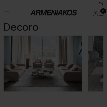
EN
0
Decoro