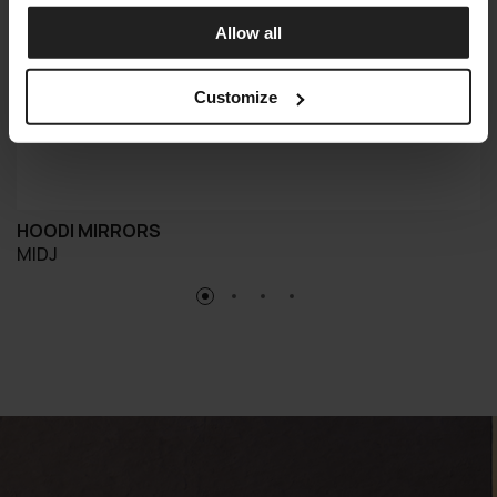
Allow all
Customize
HOODI MIRRORS
MIDJ