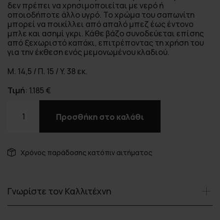
δεν πρέπει να χρησιμοποιείται με νερό ή
οποιοδήποτε άλλο υγρό. Το χρώμα του σαπωνίτη
μπορεί να ποικίλλει από απαλό μπεζ έως έντονο
μπλε και ασημί γκρι. Κάθε βάζο συνοδεύεται επίσης
από ξεχωριστό καπάκι, επιτρέποντας τη χρήση του
για την έκθεση ενός μεμονωμένου κλαδιού.
Μ. 14,5 / Π. 15 / Υ. 38 εκ.
Τιμή
:
1.185
€
Torre
vase
Προσθήκη στο καλάθι
ποσότητα
Χρόνος παράδοσης κατόπιν αιτήματος
Γνωρίστε τον Καλλιτέχνη