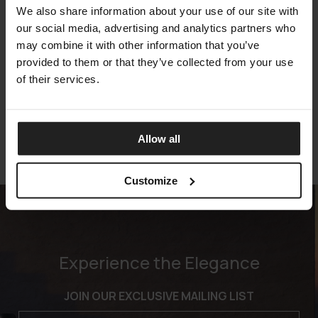
We also share information about your use of our site with
our social media, advertising and analytics partners who
may combine it with other information that you’ve
provided to them or that they’ve collected from your use
CRUISE ALU
of their services.
TALENTI
Allow all
Customize
Experience the Elegance
JOIN OUR EXCLUSIVE MAILING LIST