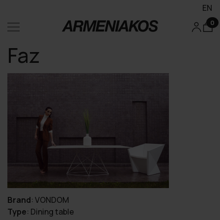
EN
0
Faz
Brand
:
VONDOM
Type
:
Dining table