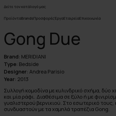
Δείτε τον κατάλογό μας
Προϊόντα
Brands
Προσφορές
Έργα
Εταιρεία
Επικοινωνία
Gong Due
Brand
:
MERIDIANI
Type
:
Bedside
Designer
:
Andrea Parisio
Year
:
2013
Συλλογή κομοδίνα με κυλινδρικό σχήμα, δύο
και μία ράφι. Διαθέσιμα σε ξύλο ή με φινιρίσ
γυαλιστερού βερνικιού. Στο εσωτερικό τους, ε
συνδυαστούν με τα χαμηλά τραπέζια Gong.