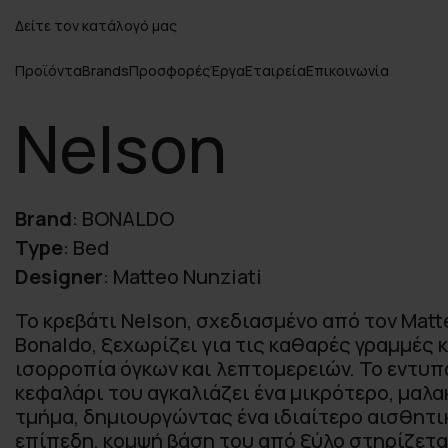
Δείτε τον κατάλογό μας
Προϊόντα
Brands
Προσφορές
Έργα
Εταιρεία
Επικοινωνία
Nelson
Brand
:
BONALDO
Type
:
Bed
Designer
:
Matteo Nunziati
Το κρεβάτι Nelson, σχεδιασμένο από τον Matte
Bonaldo, ξεχωρίζει για τις καθαρές γραμμές 
ισορροπία όγκων και λεπτομερειών. Το εντυπ
κεφαλάρι του αγκαλιάζει ένα μικρότερο, μαλα
τμήμα, δημιουργώντας ένα ιδιαίτερο αισθητι
επίπεδη, κομψή βάση του από ξύλο στηρίζετα