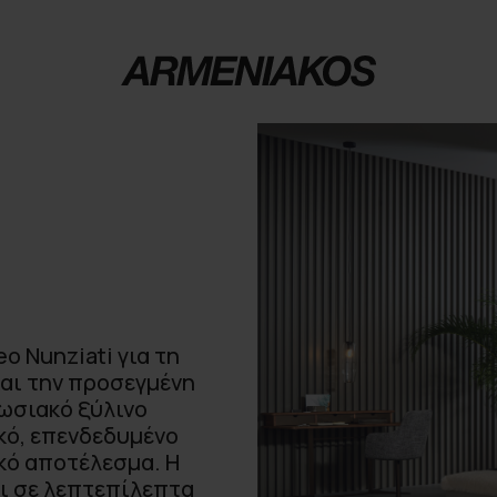
o Nunziati για τη
και την προσεγμένη
ωσιακό ξύλινο
κό, επενδεδυμένο
κό αποτέλεσμα. Η
ι σε λεπτεπίλεπτα