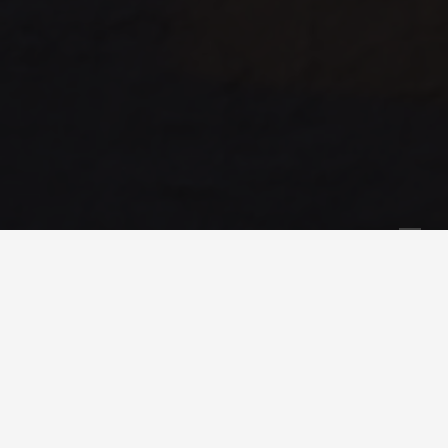
Ex
Το email 