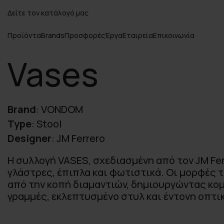
Δείτε τον κατάλογό μας
Προϊόντα
Brands
Προσφορές
Έργα
Εταιρεία
Επικοινωνία
Vases
Brand
:
VONDOM
Type
:
Stool
Designer
:
JM Ferrero
Η συλλογή VASES, σχεδιασμένη από τον JM Fer
γλάστρες, έπιπλα και φωτιστικά. Οι μορφές 
από την κοπή διαμαντιών, δημιουργώντας κο
γραμμές, εκλεπτυσμένο στυλ και έντονη οπτι