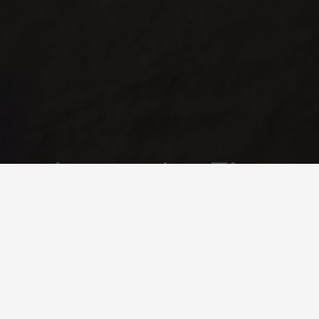
perience the Elega
JOIN OUR EXCLUSIVE MAILING LIST
σας