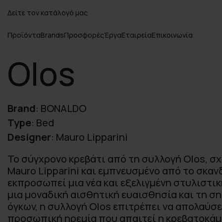
Δείτε τον κατάλογό μας
Προϊόντα
Brands
Προσφορές
Έργα
Εταιρεία
Επικοινωνία
Olos
Brand
:
BONALDO
Type
:
Bed
Designer
:
Mauro Lipparini
Το σύγχρονο κρεβάτι από τη συλλογή Olos, σ
Mauro Lipparini και εμπνευσμένο από το σκαν
εκπροσωπεί μια νέα και εξελιγμένη στυλιστικ
μια μοναδική αισθητική ευαισθησία και τη σ
όγκων, η συλλογή Olos επιτρέπει να απολαύσ
προσωπική ηρεμία που απαιτεί η κρεβατοκάμ